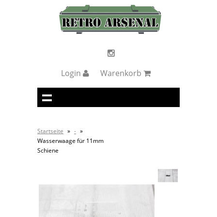
Login
Warenkorb
Startseite
»
-
»
Wasserwaage für 11mm
Schiene