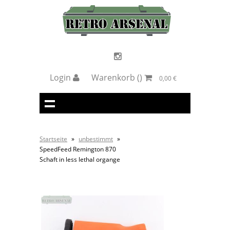
Login
Warenkorb
()
0,00 €
Startseite
»
unbestimmt
»
SpeedFeed Remington 870
Schaft in less lethal organge