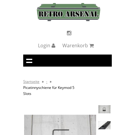
Login
Warenkorb
Startseite
»
-
»
Picatinnyschiene für Keymod 5
Slots