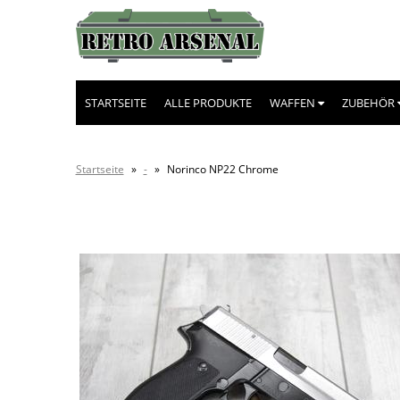
STARTSEITE
ALLE PRODUKTE
WAFFEN
ZUBEHÖR
Startseite
»
-
»
Norinco NP22 Chrome