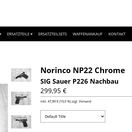
ERSATZTEILE
ERSATZTEILSETS
WAFFENANKAUF
KONTAKT
Norinco NP22 Chrome
SIG Sauer P226 Nachbau
299,95 €
inkl.
47,89 €
(
19,0 %
) zzgl. Versand