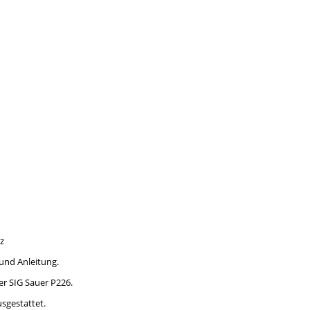
z
 und Anleitung.
er SIG Sauer P226.
usgestattet.