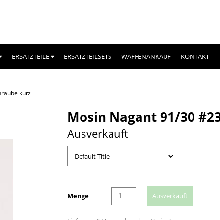
ERSATZTEILE
ERSATZTEILSETS
WAFFENANKAUF
KONTAKT
hraube kurz
Mosin Nagant 91/30 #2
Ausverkauft
Menge