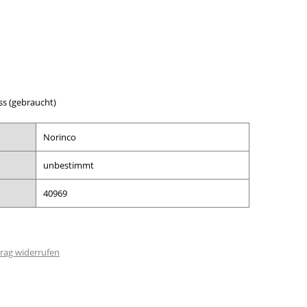
ss (gebraucht)
Norinco
unbestimmt
40969
rag widerrufen