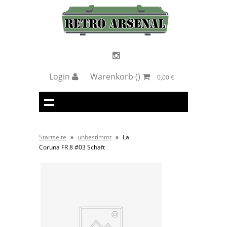
Login
Warenkorb
()
0,00 €
Startseite
»
unbestimmt
»
La
Coruna FR 8 #03 Schaft