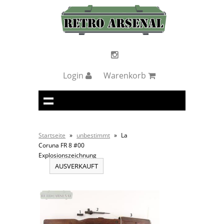
Login
Warenkorb
Startseite
»
unbestimmt
»
La
Coruna FR 8 #00
Explosionszeichnung
AUSVERKAUFT