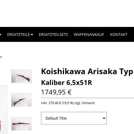
ERSATZTEILE
ERSATZTEILSETS
WAFFENANKAUF
KONTAKT
er
Koishikawa Arisaka Typ
Kaliber 6,5x51R
1749,95 €
inkl.
279,40 €
(
19,0 %
) zzgl. Versand