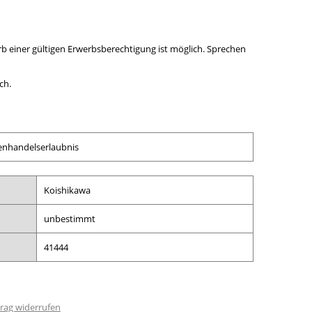
b einer gültigen Erwerbsberechtigung ist möglich. Sprechen
ch.
enhandelserlaubnis
Koishikawa
unbestimmt
41444
rag widerrufen