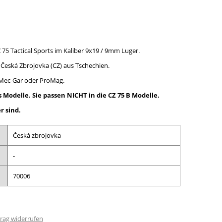
 75 Tactical Sports im Kaliber 9x19 / 9mm Luger.
 Česká Zbrojovka (CZ) aus Tschechien.
Mec-Gar oder ProMag.
 Modelle. Sie passen NICHT in die CZ 75 B Modelle.
r sind.
Česká zbrojovka
-
70006
rag widerrufen