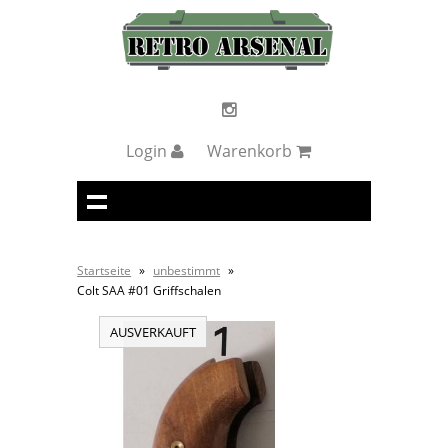
Login
Warenkorb
Startseite
»
unbestimmt
»
Colt SAA #01 Griffschalen
AUSVERKAUFT