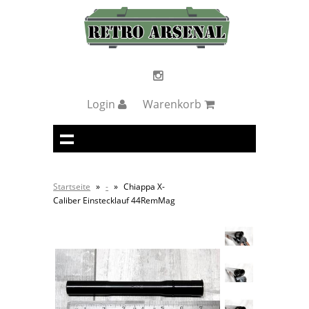
Login
Warenkorb
Startseite
»
-
»
Chiappa X-
Caliber Einstecklauf 44RemMag