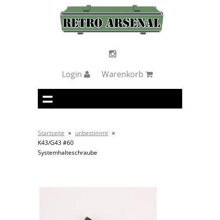
Login
Warenkorb
Startseite
»
unbestimmt
»
K43/G43 #60
Systemhalteschraube