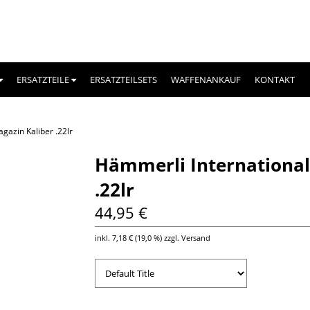
ERSATZTEILE
ERSATZTEILSETS
WAFFENANKAUF
KONTAKT
gazin Kaliber .22lr
Hämmerli International
.22lr
44,95 €
inkl.
7,18 €
(
19,0 %
) zzgl. Versand