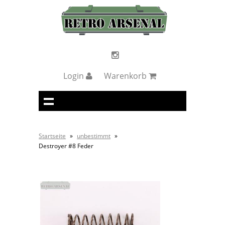
Login
Warenkorb
Startseite
»
unbestimmt
»
Destroyer #8 Feder